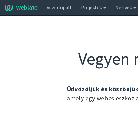
Weblate
Vezérlőpult
Projektek
Nyelvek
Vegyen r
Üdvözöljük és köszönjü
amely egy webes eszköz a