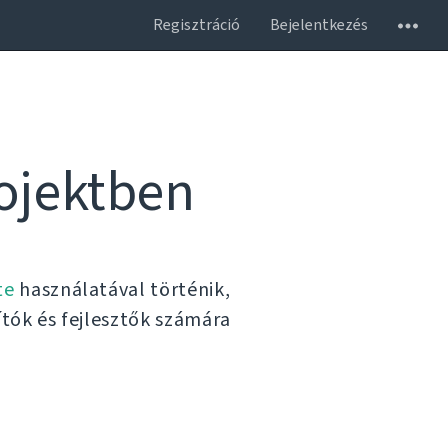
Regisztráció
Bejelentkezés
ojektben
te
használatával történik,
tók és fejlesztők számára