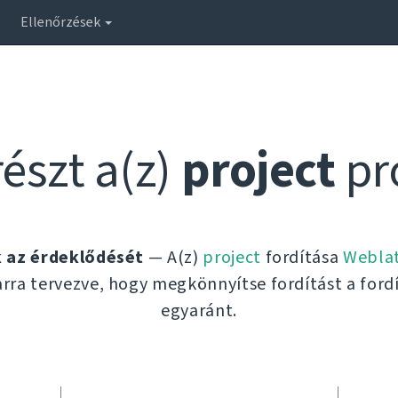
Ellenőrzések
észt a(z)
project
pr
k az érdeklődését
— A(z)
project
fordítása
Webla
rra tervezve, hogy megkönnyítse fordítást a fordí
egyaránt.