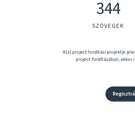
344
SZÖVEGEK
A(z) project fordítási projektje jel
project fordításában, akkor r
Regisztrá