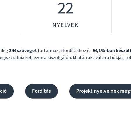
22
NYELVEK
enleg
344 szöveget
tartalmaz a fordításhoz és
94,1%-ban készült
egisztrálnia kell ezen a kiszolgálón. Miután aktiválta a fiókját, fol
ció
Fordítás
Projekt nyelveinek meg